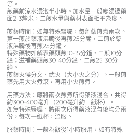
等。
煎藥前涼水浸泡半小時。加水量一般應浸過藥
面2-3釐米，二煎水量與藥材表面相平為度。
煎藥時間：如無特殊醫囑，每劑藥煎煮兩次。
第一煎於藥液沸騰後再煎25分鐘，二煎於藥
液沸騰後再煎25分鐘。
特殊藥物如解表藥頭煎10-15分鐘，二煎10分
鐘；滋補藥頭煎30-40分鐘，二煎25-30分
鐘。
煎藥火候分文、武火（大小火之分）。一般煎
藥先用大火煮滾，再用小火煎煮。
用藥方法：應將兩次煎煮所得藥液混合，共得
約300-400毫升（200毫升約一紙杯）。
如無特殊醫囑，將兩次所得藥液混勻後均分兩
份，每次一紙杯，溫服。
服藥時間：一般為飯後1小時服用，如有特殊