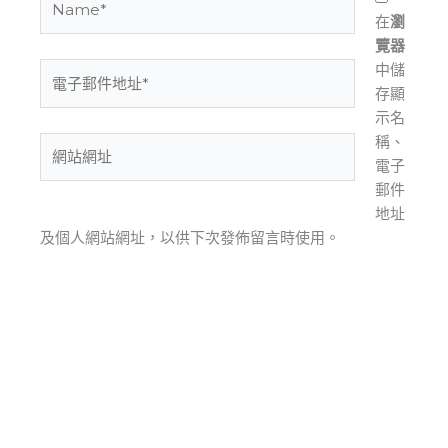
在
瀏
覽器
中儲
電
存顯
子
示名
郵
稱、
件
網
電子
地
站
郵件
址
網
地址
*
址
及個人網站網址，以供下次發佈留言時使用。