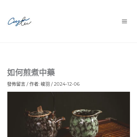
跳
至
主
要
內
容
​如何煎煮中藥
發佈留言
/ 作者:
峻羽
/
2024-12-06