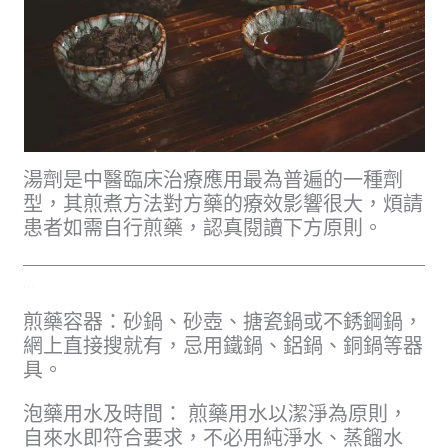
湯劑是中醫臨床治療應用最為普遍的一種劑
型，其煎煮方法對方藥的療效影響很大，煩請
患者如需自行煎藥，認真閱讀下方原則。
…
煎藥容器：砂鍋、砂壺、搪瓷鍋或不銹鋼鍋，
網上直接搜就有，忌用鐵鍋、鋁鍋、銅鍋等器
具。
泡藥用水及時間： 煎藥用水以潔淨為原則，
自來水即符合要求，不必用純淨水、蒸餾水