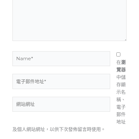
輸
入
內
容...
Name*
在
瀏
覽器
中儲
電
存顯
子
示名
郵
稱、
件
網
電子
地
站
郵件
址
網
地址
*
址
及個人網站網址，以供下次發佈留言時使用。