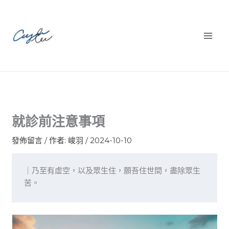
跳
至
主
要
內
容
就診前注意事項
發佈留言
/ 作者:
峻羽
/
2024-10-10
｜乃至有虛空，以及眾生住，願吾住世間，盡除眾生
苦。