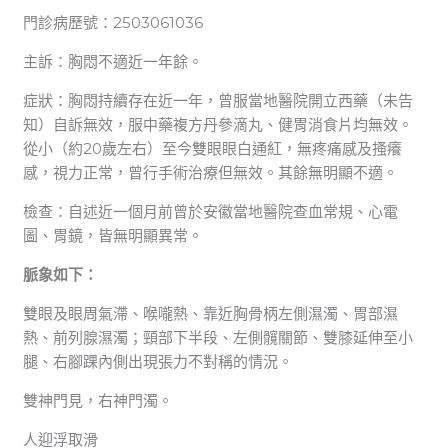
門診病歷號：2503061036
主訴：胸悶不適近一年餘。
症狀：胸悶持續存在近一年，曾服當地醫院開立西藥（未告
知）自訴無效，服中藥複方丹參滴丸、健胃消食片均無效。
從小（約20歲左右）至今雙眼眼白通紅，無疼痛感及搔癢
感，視力正常，曾行手術治療但無效。其餘無明顯不適。
檢查：自述近一個月前曾於安徽當地醫院查血常規、心電
圖、胃鏡，皆無明顯異常。
脈象如下：
雙眼及眼周氣滯、喉嚨熱、靠近胸骨柄左側濕濁、胃部濕
熱、前列腺濕濁；頸部下半段、左側髖關節、雙膝延伸至小
腿、右腳踝內側出現張力不對稱的情況。
雙神門見，右神門濁。
人迎浮取滑