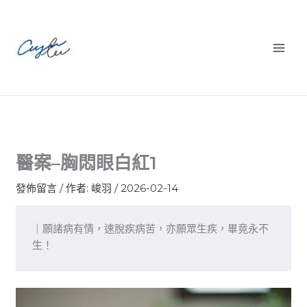
跳
至
主
要
內
容
醫案–胸悶眼白紅1
發佈留言
/ 作者:
峻羽
/
2026-02-14
｜願諸病有情，速脫疾病苦，亦願眾生疾，畢竟永不
生！