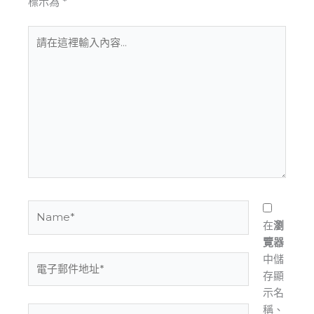
標示為
*
請
在
這
裡
輸
入
內
容...
Name*
在
瀏
覽器
中儲
電
存顯
子
示名
郵
稱、
件
網