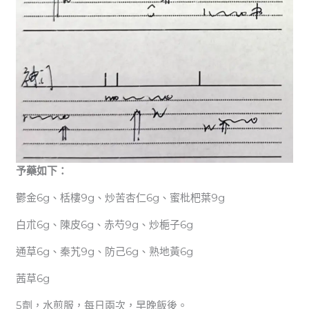
予藥如下：
鬱金6g、栝樓9g、炒苦杏仁6g、蜜枇杷葉9g
白朮6g、陳皮6g、赤芍9g、炒梔子6g
通草6g、秦艽9g、防己6g、熟地黃6g
茜草6g
5劑，水煎服，每日兩次，早晚飯後。