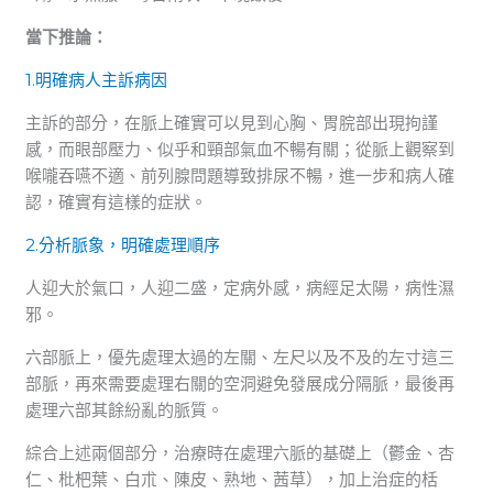
當下推論：
1.明確病人主訴病因
主訴的部分，在脈上確實可以見到心胸、胃脘部出現拘謹
感，而眼部壓力、似乎和頸部氣血不暢有關；從脈上觀察到
喉嚨吞嚥不適、前列腺問題導致排尿不暢，進一步和病人確
認，確實有這樣的症狀。
2.分析脈象，明確處理順序
人迎大於氣口，人迎二盛，定病外感，病經足太陽，病性濕
邪。
六部脈上，優先處理太過的左關、左尺以及不及的左寸這三
部脈，再來需要處理右關的空洞避免發展成分隔脈，最後再
處理六部其餘紛亂的脈質。
綜合上述兩個部分，治療時在處理六脈的基礎上（鬱金、杏
仁、枇杷葉、白朮、陳皮、熟地、茜草），加上治症的栝