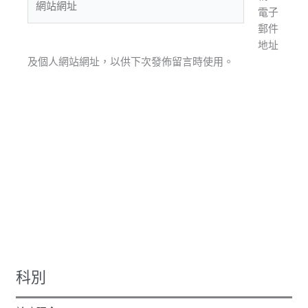
電子
地
站
郵件
址
網
地址
*
址
及個人網站網址，以供下次發佈留言時使用。
科別