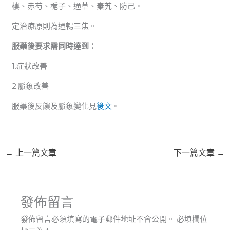
樓、赤芍、梔子、通草、秦艽、防己。
定治療原則為通暢三焦。
服藥後要求需同時達到：
1.症狀改善
2.脈象改善
服藥後反饋及脈象變化見
後文
。
←
上一篇文章
下一篇文章
→
發佈留言
發佈留言必須填寫的電子郵件地址不會公開。
必填欄位