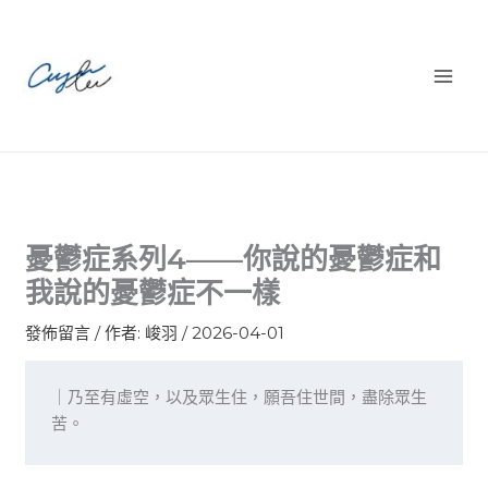
跳
至
主
要
內
容
憂鬱症系列4——你說的憂鬱症和
我說的憂鬱症不一樣
發佈留言
/ 作者:
峻羽
/
2026-04-01
｜乃至有虛空，以及眾生住，願吾住世間，盡除眾生
苦。