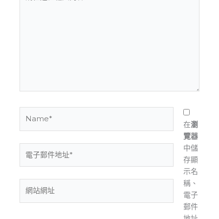
在
這
裡
輸
入
內
容...
Name*
在
瀏
覽器
中儲
電
存顯
子
示名
郵
稱、
件
網
電子
地
站
郵件
址
網
地址
*