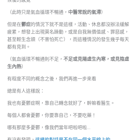
（此時只是氣血循環不暢通，
中醫常說的氣滯
）
但是在
鬱症
的情況下就不是這樣，活動、休息都沒辦法緩解
疲累，想發上出現莫名躁動，或是自我無價值感、罪惡感，
甚至輕生念頭（不害怕死亡），而這種情況的發生幾乎每天
都有見到。
（氣血循環不暢通則不足，
不足或見陽虛生內寒，或見陰虛
生內熱
）
有程度不同的概念之後，我們再進一步來看
總是有人這樣說：
我也有憂鬱症啊，靠自己轉念就好了，幹嘛看醫生。
每個人都會憂鬱，你要靠自己，不要吃藥！
哪有那麼多憂鬱，像我們當年吧啦吧啦…
有沒有發現，
這樣的對話是不在同一個水平線上的