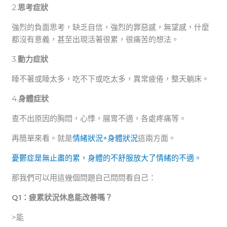
2.
思考症狀
強烈的負面思考，缺乏自信，強烈的罪惡感，無望感，什麼
都沒有意義，甚至出現活著很累，很痛苦的想法。
3.
動力症狀
睡不著或睡太多，吃不下或吃太多，異常疲倦，整天躺床。
4.
身體症狀
查不出原因的胸悶，心悸，腸胃不適，各處疼痛等。
再簡單來看。就是
情緒狀況+身體狀況
這兩方面。
憂鬱症是無止盡的累，身體的不舒服放大了情緒的不適。
那我們可以用這幾個問題自己問問看自己：
Q1：疲累狀況休息能改善嗎？
>能