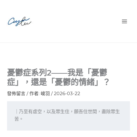
跳
至
主
要
內
容
憂鬱症系列2——我是「憂鬱
症」，還是「憂鬱的情緒」？
發佈留言
/ 作者:
峻羽
/
2026-03-22
｜乃至有虛空，以及眾生住，願吾住世間，盡除眾生
苦。