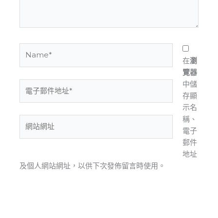
容...
Name*
在
瀏
覽器
中儲
電
存顯
子
示名
郵
稱、
件
網
電子
地
站
郵件
址
網
地址
*
址
及個人網站網址，以供下次發佈留言時使用。