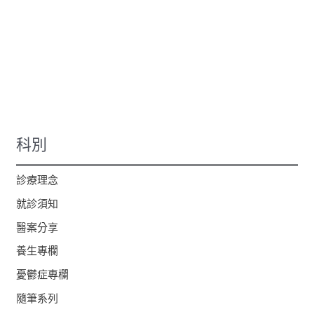
科別
診療理念
就診須知
醫案分享
養生專欄
憂鬱症專欄
隨筆系列